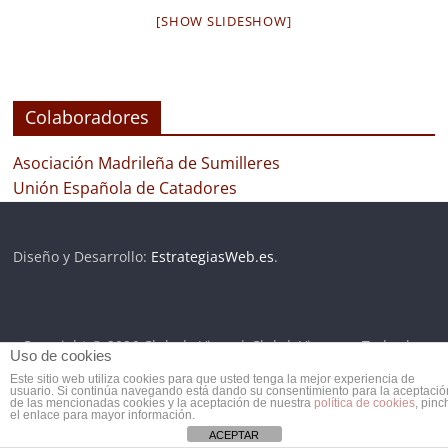
[SHOW SLIDESHOW]
Colaboradores
Asociación Madrileña de Sumilleres
Unión Española de Catadores
Diseño y Desarrollo:
EstrategiasWeb.es
.
Copyright © 2026
Club de Vinos | ClubdeVinos.es
. Todos los
Uso de cookies
derechos reservados.
Este sitio web utiliza cookies para que usted tenga la mejor experiencia de
usuario. Si continúa navegando está dando su consentimiento para la aceptació
de las mencionadas cookies y la aceptación de nuestra
política de cookies
, pinc
el enlace para mayor información.
ACEPTAR