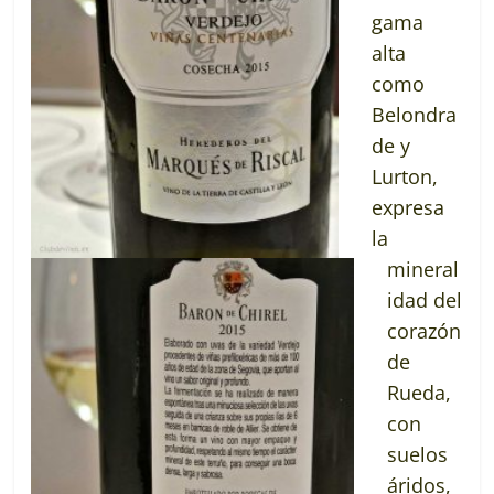
gama
alta
como
Belondra
de y
Lurton,
expresa
la
mineral
idad del
corazón
de
Rueda,
con
suelos
áridos,