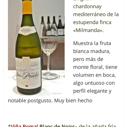
chardonnay
mediterráneo de la
estupenda finca
«Milmanda».
Muestra la fruta
blanca madura,
pero más de
monte floral, tiene
volumen en boca,
algo untuoso con
perfil elegante y
notable postgusto. Muy bien hecho
*
Viña Pomal
Blanc de Noirs
» de la añada fría