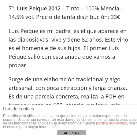
7º.
Luis Peique 2012
– Tinto – 100% Mencía –
14,5% vol. Precio de tarifa distribución: 33€
Luis Peique es mi padre, es el que aparece en
las diapositivas, vive y tiene 82 años. Este vino
es el homenaje de sus hijos. El primer Luis
Peique salió con esta añada que vamos a
probar.
Surge de una elaboración tradicional y algo
artesanal, con poca extracción y larga crianza.
Es de una parcela concreta, realiza la FOH en
barrica usada de 500l abierta, sin tapa, esta
Uso de cookies
añada lleva un 30% de raspón, tiene una
Este sitio web utiliza cookies para que usted tenga la mejor experiencia de
usuario. Si continúa navegando está dando su consentimiento para la aceptació
maceración muy larga en barrica, hasta 45
de las mencionadas cookies y la aceptación de nuestra
política de cookies
, pinc
el enlace para mayor información.
días posteriores a la fermentación.
ACEPTAR