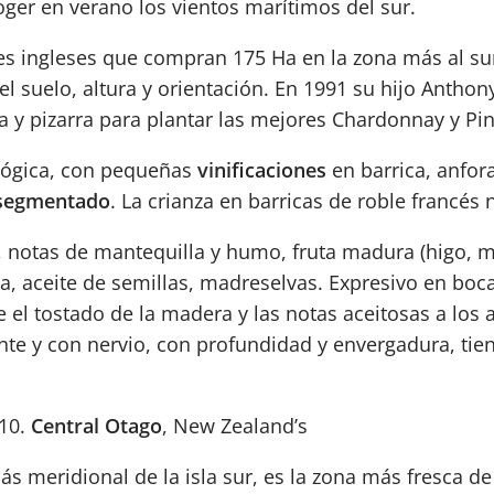
oger en verano los vientos marítimos del sur.
res ingleses que compran 175 Ha en la zona más al su
l suelo, altura y orientación. En 1991 su hijo Anthon
a y pizarra para plantar las mejores Chardonnay y Pin
lógica, con pequeñas
vinificaciones
en barrica, anfor
segmentado
. La crianza en barricas de roble francés
 notas de mantequilla y humo, fruta madura (higo, mel
a, aceite de semillas, madreselvas. Expresivo en boc
ne el tostado de la madera y las notas aceitosas a los
ante y con nervio, con profundidad y envergadura, tie
10.
Central Otago
, New Zealand’s
s meridional de la isla sur, es la zona más fresca de