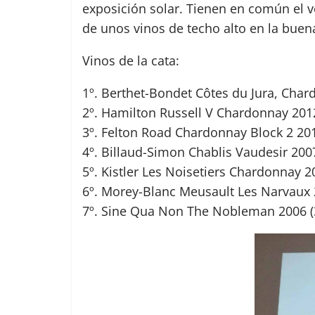
exposición solar. Tienen en común el 
de unos vinos de techo alto en la buen
Vinos de la cata:
1º. Berthet-Bondet Côtes du Jura, Char
2º. Hamilton Russell V Chardonnay 2012
3º. Felton Road Chardonnay Block 2 20
4º. Billaud-Simon Chablis Vaudesir 2007
5º. Kistler Les Noisetiers Chardonnay 
6º. Morey-Blanc Meusault Les Narvaux
7º. Sine Qua Non The Nobleman 2006 (3