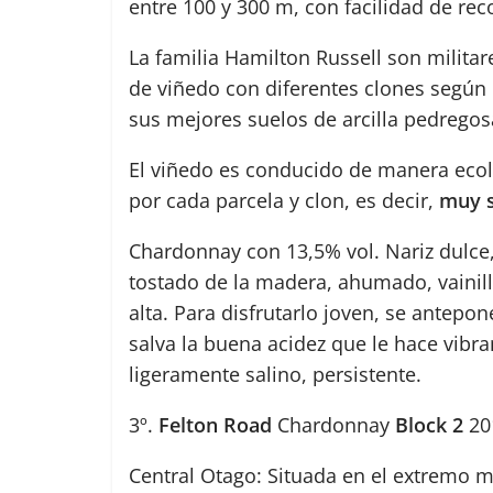
entre 100 y 300 m, con facilidad de rec
La familia Hamilton Russell son milita
de viñedo con diferentes clones según e
sus mejores suelos de arcilla pedregos
El viñedo es conducido de manera eco
por cada parcela y clon, es decir,
muy 
Chardonnay con 13,5% vol. Nariz dulce,
tostado de la madera, ahumado, vainill
alta. Para disfrutarlo joven, se antepo
salva la buena acidez que le hace vibr
ligeramente salino, persistente.
3º.
Felton Road
Chardonnay
Block 2
20
Central Otago: Situada en el extremo má