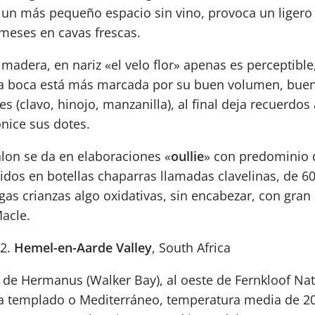
on un más pequeño espacio sin vino, provoca un ligero
meses en cavas frescas.
 madera, en nariz «el velo flor» apenas es perceptible,
tc. La boca está más marcada por su buen volumen, bu
 (clavo, hinojo, manzanilla), al final deja recuerdos 
nice sus dotes.
lon se da en elaboraciones «
oullie
» con predominio d
vidos en botellas chaparras llamadas clavelinas, de 6
as crianzas algo oxidativas, sin encabezar, con gran
acle.
2.
Hemel-en-Aarde Valley
, South Africa
ra de Hermanus (Walker Bay), al oeste de Fernkloof Na
ma templado o Mediterráneo, temperatura media de 20º