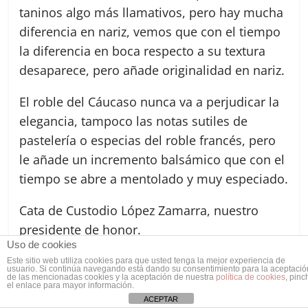
taninos algo más llamativos, pero hay mucha
diferencia en nariz, vemos que con el tiempo
la diferencia en boca respecto a su textura
desaparece, pero añade originalidad en nariz.
El roble del Cáucaso nunca va a perjudicar la
elegancia, tampoco las notas sutiles de
pastelería o especias del roble francés, pero
le añade un incremento balsámico que con el
tiempo se abre a mentolado y muy especiado.
Cata de Custodio López Zamarra, nuestro
presidente de honor.
Uso de cookies
Quiero mucho a esta bodega, a Carmen y a
Este sitio web utiliza cookies para que usted tenga la mejor experiencia de
usuario. Si continúa navegando está dando su consentimiento para la aceptació
Luís les he visto arrancar y crecer con
de las mencionadas cookies y la aceptación de nuestra
política de cookies
, pinc
el enlace para mayor información.
Valenciso, está en la carta de Zalacaín. Los
ACEPTAR