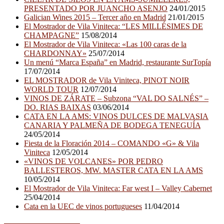
PRESENTADO POR JUANCHO ASENJO
24/01/2015
Galician Wines 2015 – Tercer año en Madrid
21/01/2015
El Mostrador de Vila Viniteca: “LES MILLÉSIMES DE
CHAMPAGNE”
15/08/2014
El Mostrador de Vila Viniteca: «Las 100 caras de la
CHARDONNAY»
25/07/2014
Un menú “Marca España” en Madrid, restaurante SurTopía
17/07/2014
EL MOSTRADOR de Vila Viniteca, PINOT NOIR
WORLD TOUR
12/07/2014
VINOS DE ZÁRATE – Subzona “VAL DO SALNÉS” –
DO. RIAS BAIXAS
03/06/2014
CATA EN LA AMS: VINOS DULCES DE MALVASIA
CANARIA Y PALMEÑA DE BODEGA TENEGUÍA
24/05/2014
Fiesta de la Floración 2014 – COMANDO «G» & Vila
Viniteca
12/05/2014
«VINOS DE VOLCANES» POR PEDRO
BALLESTEROS, MW. MASTER CATA EN LA AMS
10/05/2014
El Mostrador de Vila Viniteca: Far west I – Valley Cabernet
25/04/2014
Cata en la UEC de vinos portugueses
11/04/2014