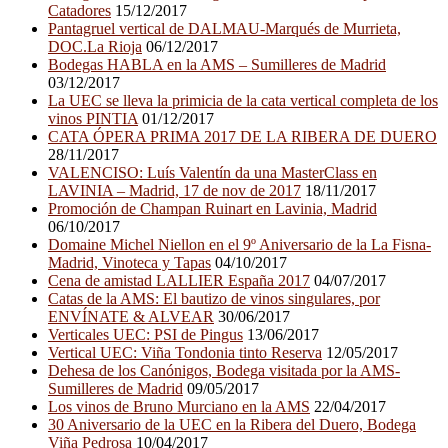
Catadores
15/12/2017
Pantagruel vertical de DALMAU-Marqués de Murrieta,
DOC.La Rioja
06/12/2017
Bodegas HABLA en la AMS – Sumilleres de Madrid
03/12/2017
La UEC se lleva la primicia de la cata vertical completa de los
vinos PINTIA
01/12/2017
CATA ÓPERA PRIMA 2017 DE LA RIBERA DE DUERO
28/11/2017
VALENCISO: Luís Valentín da una MasterClass en
LAVINIA – Madrid, 17 de nov de 2017
18/11/2017
Promoción de Champan Ruinart en Lavinia, Madrid
06/10/2017
Domaine Michel Niellon en el 9º Aniversario de la La Fisna-
Madrid, Vinoteca y Tapas
04/10/2017
Cena de amistad LALLIER España 2017
04/07/2017
Catas de la AMS: El bautizo de vinos singulares, por
ENVÍNATE & ALVEAR
30/06/2017
Verticales UEC: PSI de Pingus
13/06/2017
Vertical UEC: Viña Tondonia tinto Reserva
12/05/2017
Dehesa de los Canónigos, Bodega visitada por la AMS-
Sumilleres de Madrid
09/05/2017
Los vinos de Bruno Murciano en la AMS
22/04/2017
30 Aniversario de la UEC en la Ribera del Duero, Bodega
Viña Pedrosa
10/04/2017