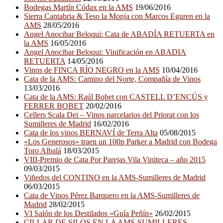
Bodegas Martín Códax en la AMS
19/06/2016
Sierra Cantabria & Teso la Monja con Marcos Eguren en la
AMS
28/05/2016
Angel Anocibar Beloqui: Cata de ABADÍA RETUERTA en
la AMS
16/05/2016
Angel Anocibar Beloqui: Vinificación en ABADIA
RETUERTA
14/05/2016
Vinos de FINCA RÍO NEGRO en la AMS
10/04/2016
Cata de la AMS: Camino del Norte, Compañía de Vinos
13/03/2016
Cata de la AMS: Raúl Bobet con CASTELL D’ENCÚS y
FERRER BOBET
20/02/2016
Cellers Scala Dei – Vinos parcelarios del Priorat con los
Sumilleres de Madrid
16/02/2016
Cata de los vinos BERNAVÍ de Terra Alta
05/08/2015
«Los Generosos» traen un 100p Parker a Madrid con Bodega
Toro Albalá
18/03/2015
VIII-Premio de Cata Por Parejas Vila Viniteca – año 2015
09/03/2015
Viñedos del CONTINO en la AMS-Sumilleres de Madrid
06/03/2015
Cata de Vinos Pérez Barquero en la AMS-Sumilleres de
Madrid
28/02/2015
VI Salón de los Destilados «Guía Peñín»
26/02/2015
CILLAR DE SILOS EN LA AMS-SUMILLERES,