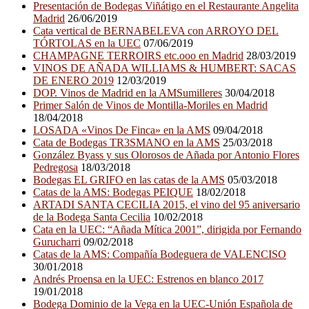
Presentación de Bodegas Viñátigo en el Restaurante Angelita
Madrid
26/06/2019
Cata vertical de BERNABELEVA con ARROYO DEL
TÓRTOLAS en la UEC
07/06/2019
CHAMPAGNE TERROIRS etc.ooo en Madrid
28/03/2019
VINOS DE AÑADA WILLIAMS & HUMBERT: SACAS
DE ENERO 2019
12/03/2019
DOP. Vinos de Madrid en la AMSumilleres
30/04/2018
Primer Salón de Vinos de Montilla-Moriles en Madrid
18/04/2018
LOSADA «Vinos De Finca» en la AMS
09/04/2018
Cata de Bodegas TR3SMANO en la AMS
25/03/2018
González Byass y sus Olorosos de Añada por Antonio Flores
Pedregosa
18/03/2018
Bodegas EL GRIFO en las catas de la AMS
05/03/2018
Catas de la AMS: Bodegas PEIQUE
18/02/2018
ARTADI SANTA CECILIA 2015, el vino del 95 aniversario
de la Bodega Santa Cecilia
10/02/2018
Cata en la UEC: “Añada Mítica 2001”, dirigida por Fernando
Gurucharri
09/02/2018
Catas de la AMS: Compañía Bodeguera de VALENCISO
30/01/2018
Andrés Proensa en la UEC: Estrenos en blanco 2017
19/01/2018
Bodega Dominio de la Vega en la UEC-Unión Española de