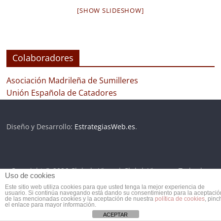
[SHOW SLIDESHOW]
Colaboradores
Asociación Madrileña de Sumilleres
Unión Española de Catadores
Diseño y Desarrollo:
EstrategiasWeb.es
.
Copyright © 2026
Club de Vinos | ClubdeVinos.es
. Todos los
Uso de cookies
derechos reservados.
Este sitio web utiliza cookies para que usted tenga la mejor experiencia de
usuario. Si continúa navegando está dando su consentimiento para la aceptació
de las mencionadas cookies y la aceptación de nuestra
política de cookies
, pinc
el enlace para mayor información.
ACEPTAR