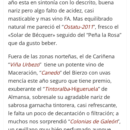
año esta en sintonía con lo descrito, buena
nariz pero algo falto de acidez, casi
masticable y mas vino FA. Mas equilibrado
natural me pareció el “
Ostatu-2011
”, fresco el
«Solar de Bécquer» seguido del “Peña la Rosa”
que da gusto beber.
Fuera de las zonas norteñas, el de Cariñena
“
Viña Urbezo
” tiene un potente vino de
Maceración, “
Canedo
” del Bierzo con uvas
mencía este año seguro que tiene premio,
exuberante el “
Tintoralba
-Higueruela
” de
Almansa, sobresale su agradable nariz de
sabrosa garnacha tintorera, casi refrescante,
le falta un poco de decantación o filtración; a
muchos nos sorprendió “
Colonias de Galeón
”,
un sevillano muy bién perfumado aunque