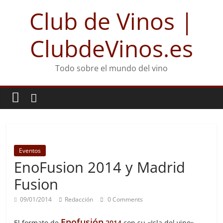
Club de Vinos |
ClubdeVinos.es
Todo sobre el mundo del vino
Eventos
EnoFusion 2014 y Madrid
Fusion
09/01/2014
Redacción
0 Comments
Enofusión
El formato de
2014
con su «Isla del vino»