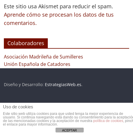
Este sitio usa Akismet para reducir el spam.
Aprende cómo se procesan los datos de tus
comentarios.
Colaboradores
Asociación Madrileña de Sumilleres
Unión Española de Catadores
Diseño y Desarrollo:
EstrategiasWeb.es
.
Uso de cookies
Copyright © 2026
Club de Vinos | ClubdeVinos.es
. Todos los
Este sitio web utiliza cookies para que usted tenga la mejor experiencia de
derechos reservados.
usuario. Si continúa navegando está dando su consentimiento para la aceptació
de las mencionadas cookies y la aceptación de nuestra
política de cookies
, pinc
el enlace para mayor información.
ACEPTAR