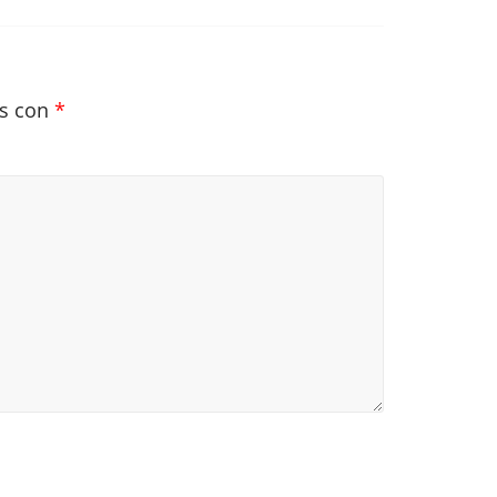
os con
*