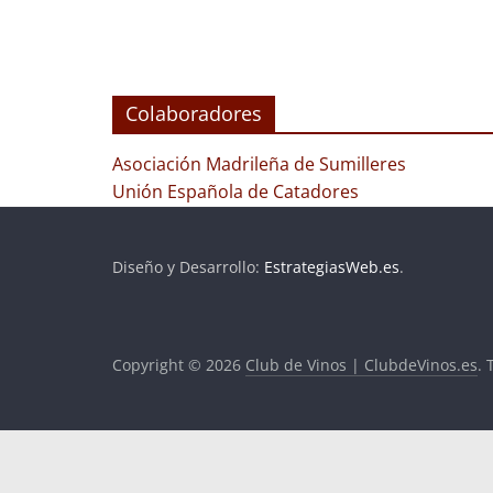
Colaboradores
Asociación Madrileña de Sumilleres
Unión Española de Catadores
Diseño y Desarrollo:
EstrategiasWeb.es
.
Copyright © 2026
Club de Vinos | ClubdeVinos.es
. 