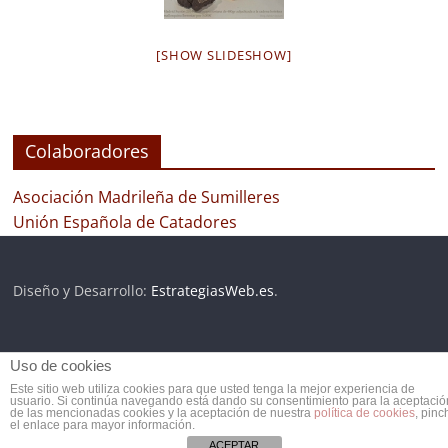
[SHOW SLIDESHOW]
Colaboradores
Asociación Madrileña de Sumilleres
Unión Española de Catadores
Diseño y Desarrollo:
EstrategiasWeb.es
.
Uso de cookies
Copyright © 2026
Club de Vinos | ClubdeVinos.es
. Todos los
Este sitio web utiliza cookies para que usted tenga la mejor experiencia de
derechos reservados.
usuario. Si continúa navegando está dando su consentimiento para la aceptació
de las mencionadas cookies y la aceptación de nuestra
política de cookies
, pinc
el enlace para mayor información.
ACEPTAR