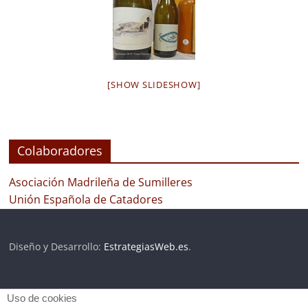
[SHOW SLIDESHOW]
Colaboradores
Asociación Madrileña de Sumilleres
Unión Española de Catadores
Diseño y Desarrollo:
EstrategiasWeb.es
.
Uso de cookies
Copyright © 2026
Club de Vinos | ClubdeVinos.es
. Todos los