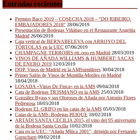
Entradas recientes
Premios Baco 2019 – COSECHA 2018 – “DO RIBEIRO:
EMBAJADORES 2018”
28/06/2019
Presentación de Bodegas Viñátigo en el Restaurante Angelita
Madrid
26/06/2019
Cata vertical de BERNABELEVA con ARROYO DEL
TÓRTOLAS en la UEC
07/06/2019
CHAMPAGNE TERROIRS etc.ooo en Madrid
28/03/2019
VINOS DE AÑADA WILLIAMS & HUMBERT: SACAS
DE ENERO 2019
12/03/2019
DOP. Vinos de Madrid en la AMSumilleres
30/04/2018
Primer Salón de Vinos de Montilla-Moriles en Madrid
18/04/2018
LOSADA «Vinos De Finca» en la AMS
09/04/2018
Cata de Bodegas TR3SMANO en la AMS
25/03/2018
González Byass y sus Olorosos de Añada por Antonio Flores
Pedregosa
18/03/2018
Bodegas EL GRIFO en las catas de la AMS
05/03/2018
Catas de la AMS: Bodegas PEIQUE
18/02/2018
ARTADI SANTA CECILIA 2015, el vino del 95 aniversario
de la Bodega Santa Cecilia
10/02/2018
Cata en la UEC: “Añada Mítica 2001”, dirigida por Fernando
Gurucharri
09/02/2018