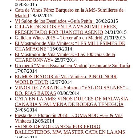
06/03/2015
Cata de Vinos Pérez Barquero en la AMS-Sumilleres de
Madrid
28/02/2015
VI Salón de los Destilados «Guía Peñín»
26/02/2015
CILLAR DE SILOS EN LA AMS-SUMILLERES,
PRESENTADO POR JUANCHO ASENJO
24/01/2015
Galician Wines 2015 – Tercer año en Madrid
21/01/2015
El Mostrador de Vila Viniteca: “LES MILLÉSIMES DE
CHAMPAGNE”
15/08/2014
El Mostrador de Vila Viniteca: «Las 100 caras de la
CHARDONNAY»
25/07/2014
Un menú “Marca España” en Madrid, restaurante SurTopía
17/07/2014
EL MOSTRADOR de Vila Viniteca, PINOT NOIR
WORLD TOUR
12/07/2014
VINOS DE ZÁRATE – Subzona “VAL DO SALNÉS” –
DO. RIAS BAIXAS
03/06/2014
CATA EN LA AMS: VINOS DULCES DE MALVASIA
CANARIA Y PALMEÑA DE BODEGA TENEGUÍA
24/05/2014
Fiesta de la Floración 2014 – COMANDO «G» & Vila
Viniteca
12/05/2014
«VINOS DE VOLCANES» POR PEDRO
BALLESTEROS, MW. MASTER CATA EN LA AMS
10/05/2014