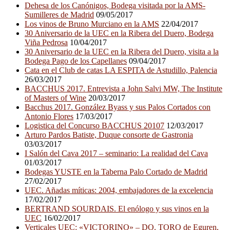
Dehesa de los Canónigos, Bodega visitada por la AMS-
Sumilleres de Madrid
09/05/2017
Los vinos de Bruno Murciano en la AMS
22/04/2017
30 Aniversario de la UEC en la Ribera del Duero, Bodega
Viña Pedrosa
10/04/2017
30 Aniversario de la UEC en la Ribera del Duero, visita a la
Bodega Pago de los Capellanes
09/04/2017
Cata en el Club de catas LA ESPITA de Astudillo, Palencia
26/03/2017
BACCHUS 2017. Entrevista a John Salvi MW, The Institute
of Masters of Wine
20/03/2017
Bacchus 2017. González Byass y sus Palos Cortados con
Antonio Flores
17/03/2017
Logistica del Concurso BACCHUS 20107
12/03/2017
Arturo Pardos Batiste, Duque consorte de Gastronia
03/03/2017
I Salón del Cava 2017 – seminario: La realidad del Cava
01/03/2017
Bodegas YUSTE en la Taberna Palo Cortado de Madrid
27/02/2017
UEC. Añadas míticas: 2004, embajadores de la excelencia
17/02/2017
BERTRAND SOURDAIS. El enólogo y sus vinos en la
UEC
16/02/2017
Verticales UEC: «VICTORINO» – DO. TORO de Eguren,