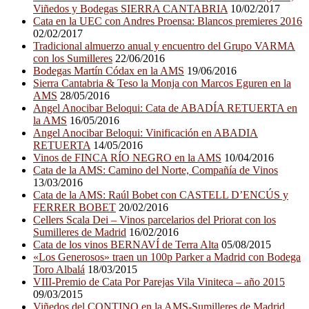
Viñedos y Bodegas SIERRA CANTABRIA
10/02/2017
Cata en la UEC con Andres Proensa: Blancos premieres 2016
02/02/2017
Tradicional almuerzo anual y encuentro del Grupo VARMA
con los Sumilleres
22/06/2016
Bodegas Martín Códax en la AMS
19/06/2016
Sierra Cantabria & Teso la Monja con Marcos Eguren en la
AMS
28/05/2016
Angel Anocibar Beloqui: Cata de ABADÍA RETUERTA en
la AMS
16/05/2016
Angel Anocibar Beloqui: Vinificación en ABADIA
RETUERTA
14/05/2016
Vinos de FINCA RÍO NEGRO en la AMS
10/04/2016
Cata de la AMS: Camino del Norte, Compañía de Vinos
13/03/2016
Cata de la AMS: Raúl Bobet con CASTELL D’ENCÚS y
FERRER BOBET
20/02/2016
Cellers Scala Dei – Vinos parcelarios del Priorat con los
Sumilleres de Madrid
16/02/2016
Cata de los vinos BERNAVÍ de Terra Alta
05/08/2015
«Los Generosos» traen un 100p Parker a Madrid con Bodega
Toro Albalá
18/03/2015
VIII-Premio de Cata Por Parejas Vila Viniteca – año 2015
09/03/2015
Viñedos del CONTINO en la AMS-Sumilleres de Madrid