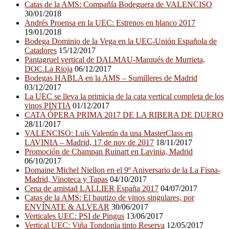
Catas de la AMS: Compañía Bodeguera de VALENCISO
30/01/2018
Andrés Proensa en la UEC: Estrenos en blanco 2017
19/01/2018
Bodega Dominio de la Vega en la UEC-Unión Española de
Catadores
15/12/2017
Pantagruel vertical de DALMAU-Marqués de Murrieta,
DOC.La Rioja
06/12/2017
Bodegas HABLA en la AMS – Sumilleres de Madrid
03/12/2017
La UEC se lleva la primicia de la cata vertical completa de los
vinos PINTIA
01/12/2017
CATA ÓPERA PRIMA 2017 DE LA RIBERA DE DUERO
28/11/2017
VALENCISO: Luís Valentín da una MasterClass en
LAVINIA – Madrid, 17 de nov de 2017
18/11/2017
Promoción de Champan Ruinart en Lavinia, Madrid
06/10/2017
Domaine Michel Niellon en el 9º Aniversario de la La Fisna-
Madrid, Vinoteca y Tapas
04/10/2017
Cena de amistad LALLIER España 2017
04/07/2017
Catas de la AMS: El bautizo de vinos singulares, por
ENVÍNATE & ALVEAR
30/06/2017
Verticales UEC: PSI de Pingus
13/06/2017
Vertical UEC: Viña Tondonia tinto Reserva
12/05/2017